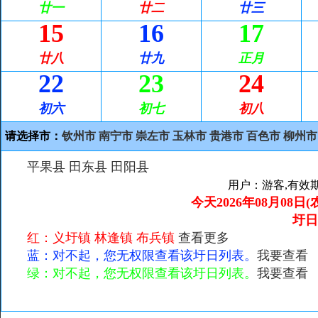
廿一
廿二
廿三
15
16
17
廿八
廿九
正月
22
23
24
初六
初七
初八
请选择市：
钦州市
南宁市
崇左市
玉林市
贵港市
百色市
柳州市
平果县
田东县
田阳县
用户：游客,有效期至
今天2026年08月08日
圩
红：义圩镇 林逢镇 布兵镇
查看更多
蓝：对不起，您无权限查看该圩日列表。
我要查看
绿：对不起，您无权限查看该圩日列表。
我要查看