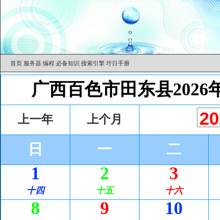
首页
服务器
编程
必备知识
搜索引擎
圩日手册
广西百色市田东县2026
上一年
上个月
日
一
二
1
2
3
十四
十五
十六
8
9
10