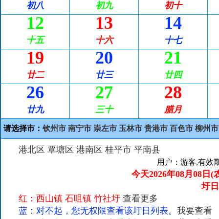
初八
初九
初十
12
13
14
十五
十六
十七
19
20
21
廿二
廿三
廿四
26
27
28
廿九
三十
腊月
请选择市：
钦州市
南宁市
崇左市
玉林市
贵港市
百色市
柳州市
港北区
覃塘区
港南区
桂平市
平南县
用户：游客,有效期至
今天2026年08月08日
圩
红：西山镇 石咀镇 竹社圩
查看更多
蓝：对不起，您无权限查看该圩日列表。
我要查看