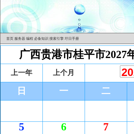
首页
服务器
编程
必备知识
搜索引擎
圩日手册
广西贵港市桂平市2027
上一年
上个月
日
一
二
5
6
7