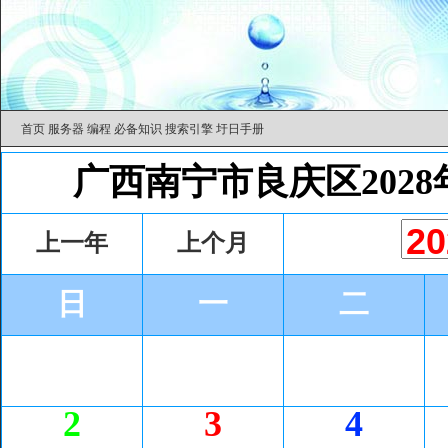
首页
服务器
编程
必备知识
搜索引擎
圩日手册
广西南宁市良庆区202
上一年
上个月
日
一
二
2
3
4