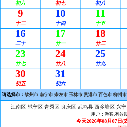
初六
初七
初八
9
10
11
十三
十四
十五
16
17
18
二十
廿一
廿二
23
24
25
廿七
廿八
廿九
30
31
初五
初六
请选择市：
钦州市
南宁市
崇左市
玉林市
贵港市
百色市
柳州市
江南区
邕宁区
青秀区
良庆区
武鸣县
西乡塘区
兴宁
用户：游客,有效期至
今天2026年08月07日